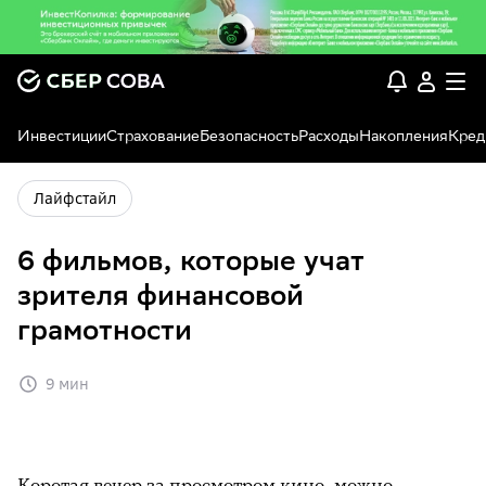
Инвестиции
Страхование
Безопасность
Расходы
Накопления
Кред
Лайфстайл
6 фильмов, которые учат
зрителя финансовой
грамотности
9 мин
Коротая вечер за просмотром кино, можно