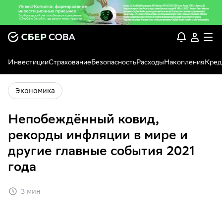
Инвестиции
Страхование
Безопасность
Расходы
Накопления
Кред
Экономика
Непобеждённый ковид,
рекорды инфляции в мире и
другие главные события 2021
года
3 мин