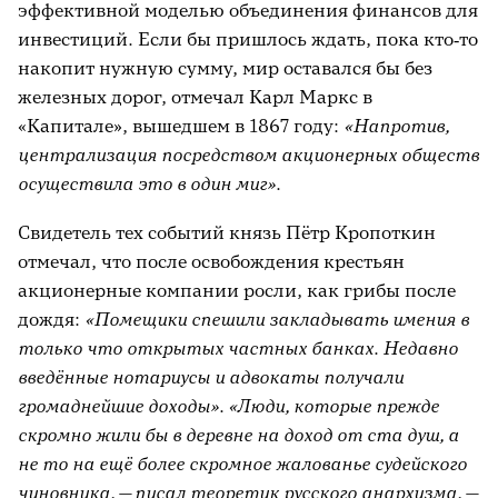
эффективной моделью объединения финансов для
инвестиций. Если бы пришлось ждать, пока кто‑то
накопит нужную сумму, мир оставался бы без
железных дорог, отмечал Карл Маркс в
«Капитале», вышедшем в 1867 году:
«Напротив,
централизация посредством акционерных обществ
осуществила это в один миг».
Свидетель тех событий князь Пётр Кропоткин
отмечал, что после освобождения крестьян
акционерные компании росли, как грибы после
дождя:
«Помещики спешили закладывать имения в
только что открытых частных банках. Недавно
введённые нотариусы и адвокаты получали
громаднейшие доходы». «Люди, которые прежде
скромно жили бы в деревне на доход от ста душ, а
не то на ещё более скромное жалованье судейского
чиновника, — писал теоретик русского анархизма, —