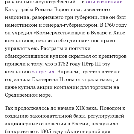
различных злоупотреблений — и
они возникали
.
Как у графа Романа Воронцова, известного
мздоимца, разорившего три губернии, где он был
наместником и генерал‑губернатором. В 1760 году
он учредил «Коммерчествующую в Бухаре и Хиве
компанию», оставив себе единоличное право
управлять ею. Растраты и попытки
обанкротившихся купцов скрыться от кредиторов
привели к тому, что в 1762 году Пётр III эту
компанию
запретил
. Впрочем, престол в тот же
год заняла Екатерина II: она отыграла назад и
даже купила акции компании для торговли на
Средиземном море.
Так продолжалось до начала XIX века. Поводом к
созданию законодательной базы, регулирующей
акционерные отношения в России, послужило
банкротство в 1805 году «Акционерной для