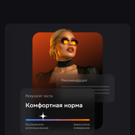
Тест поможет определить, готовы ли
вы стать инвестором
По результатам вы получите
рекомендации для дальнейшего
развития
Тест состоит из 8 вопросов разного
уровня сложности