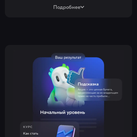
Подробнее
Результат тестирования будет включать
оценку ваших знаний, поведения и установок:
Понимание механизмов страхования
вкладов, защиты прав потребителей,
безопасности операций
Алгоритмы использования
финансовых услуг, выбора
кредитных и страховых компаний,
определения признаков
мошенничества
Ответственность, доверие
финансовым компаниям, склонность
к риску