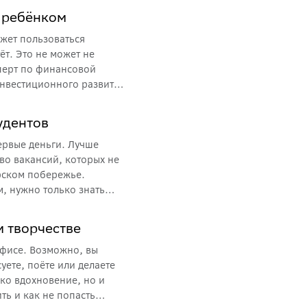
аемся, как помочь
с ребёнком
жет пользоваться
ёт. Это не может не
сперт по финансовой
инвестиционного развития
удентов
ервые деньги. Лучше
тво вакансий, которых не
орском побережье.
м, нужно только знать
решено трудиться и к
м творчестве
офисе. Возможно, вы
уете, поёте или делаете
ько вдохновение, но и
ть и как не попасть