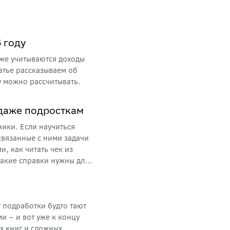
 году
кже учитываются доходы
атье рассказываем об
му можно рассчитывать.
 даже подросткам
ики. Если научиться
 связанные с ними задачи
и, как читать чек из
 какие справки нужны для
о.
 подработки будто тают
ми – и вот уже к концу