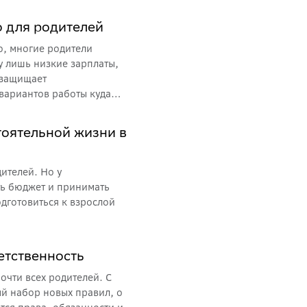
о для родителей
о, многие родители
у лишь низкие зарплаты,
 защищает
вариантов работы куда
ть честное предложение от
орая будет законной,
тоятельной жизни в
дителей. Но у
ть бюджет и принимать
дготовиться к взрослой
ветственность
очти всех родителей. С
ый набор новых правил, о