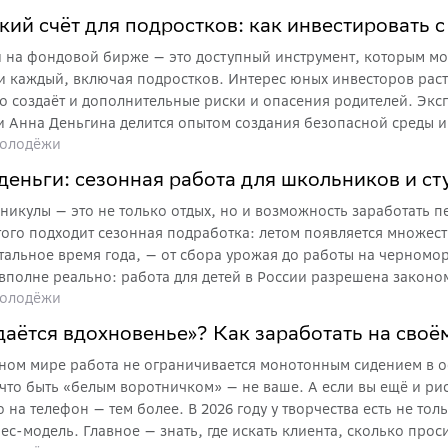
кспертом по финансовой грамотности Анной Деньгиной разбир
кий счёт для подростков: как инвестировать 
почувствовать свою ценность и упаковать имеющийся опыт.
 на фондовой бирже — это доступный инструмент, которым мо
и каждый, включая подростков. Интерес юных инвесторов раст
но создаёт и дополнительные риски и опасения родителей. Эк
и Анна Деньгина делится опытом создания безопасной среды 
олодёжи
деньги: сезонная работа для школьников и ст
никулы — это не только отдых, но и возможность заработать п
этого подходит сезонная подработка: летом появляется множес
стальное время года, — от сбора урожая до работы на черном
 вполне реально: работа для детей в России разрешена законо
олодёжи
азберёмся, с какого возраста можно начать, сколько часов раз
но работе стоит присмотреться школьникам и студентам.
даётся вдохновенье»? Как заработать на своё
ном мире работа не ограничивается монотонным сидением в 
 что быть «белым воротничком» — не ваше. А если вы ещё и рис
 на телефон — тем более. В 2026 году у творчества есть не тол
ес-модель. Главное — знать, где искать клиента, сколько проси