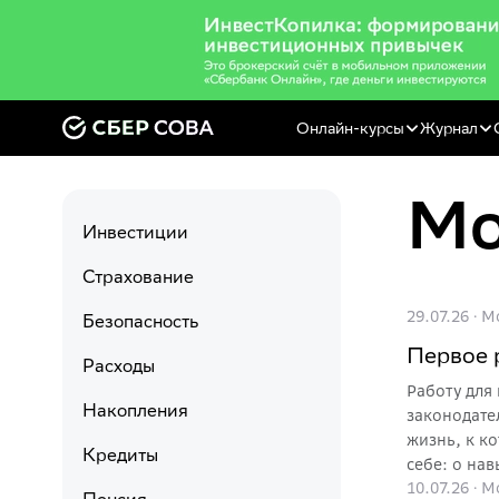
Онлайн-курсы
Журнал
Инвестиции
Страхование
29.07.26
·
М
Безопасность
Первое 
Расходы
Работу для
Накопления
законодате
жизнь, к которому хочется 
Кредиты
себе: о на
10.07.26
·
М
ребята увер