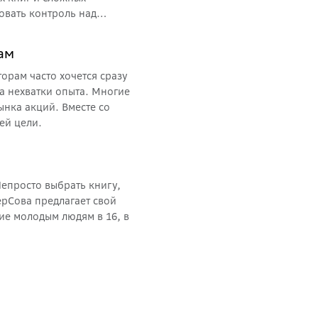
вовать контроль над
Совы.
кам
орам часто хочется сразу
за нехватки опыта. Многие
ынка акций. Вместе со
ей цели.
Непросто выбрать книгу,
ерСова предлагает свой
ие молодым людям в 16, в