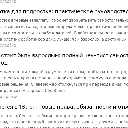
олодёжи
налогами. Рассказываем, как увлечения превратить в доход.
тка для подростка: практическое руководств
осток впервые заявляет, что хочет зарабатывать самостоятельн
аются: им кажется, что рынок труда может предложить ребёнк
ены и сомнительных работодателей. В действительности закон
нолетних работников даже лучше, чем взрослых, а достойных 
олодёжи
м принято думать. Нужно только знать правила и уметь отлича
кого. Разберёмся, как помочь ребёнку найти подработку, кот
 стоит быть взрослым: полный чек-лист самос
 и не помешает учёбе.
год
момент почти каждый задумывается о том, чтобы съехать от ро
сти есть и другая сторона – необходимость самому планирова
овые решения. С чем можно столкнуться при переезде и как по
бираемся в материале СберСовы.
олодёжи
ется в 18 лет: новые права, обязанности и от
летие ребёнка — событие, которое радует и слегка тревожит п
оны, это естественный шаг во взрослую жизнь. С другой — цел