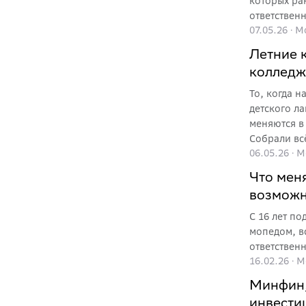
которых ра
ответственн
07.05.26
·
М
советники и
сторонам, 
Летние 
колледж
То, когда н
детского л
меняются в 
Собрали всё
06.05.26
·
М
Что меня
возможн
С 16 лет п
мопедом, в
ответственн
16.02.26
·
М
Минфин,
инвести