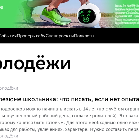
События
Проверь себя
Спецпроекты
Подкасты
Молодёжи
олодёжи
резюме школьника: что писать, если нет опыт
 подростков можно начинать искать в 14 лет (но с учётом огра
льству: неполный рабочий день, согласие родителей). Это важ
быть готовым. Для этого необходимо одно важное умение — рассказать о
выках для работы, увлечениях, характере. Нужно составить пе
олодёжи
ены, что рассказать им нечего, ведь они ещё никогда не работа