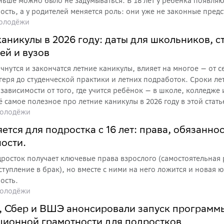
ньше можно было не задумываться. В 18 лет у ребёнка появляю
ость, а у родителей меняется роль: они уже не законные предс
олодёжи
 старшие друзья. В этой статье собрали всё самое важное, что
чтобы переход в новую жизнь прошёл спокойно и без сюрприз
каникулы в 2026 году: даты для школьников, с
ей и вузов
ачнутся и закончатся летние каникулы, влияет на многое — от 
агеря до студенческой практики и летних подработок. Сроки ле
зависимости от того, где учится ребёнок — в школе, колледже и
 самое полезное про летние каникулы в 2026 году в этой стать
олодёжи
ется для подростка с 16 лет: права, обязанно
ости.
одросток получает ключевые права взрослого (самостоятельная
ступление в брак), но вместе с ними на него ложится и новая 
ость.
олодёжи
 Сбер и ВШЭ анонсировали запуск программ
ционной грамотности для подростков