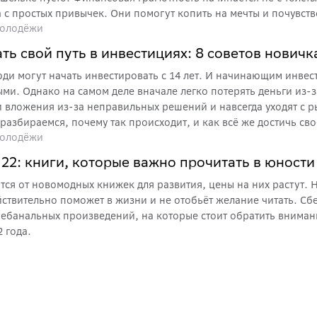
а с простых привычек. Они помогут копить на мечты и почувст
олодёжи
ьгами. Какие правила соблюдать смолоду – в материале Сбер
ть свой путь в инвестициях: 8 советов нович
юди могут начать инвестировать с 14 лет. И начинающим инвест
тыми. Однако на самом деле вначале легко потерять деньги из-
и вложения из-за неправильных решений и навсегда уходят с р
разбираемся, почему так происходит, и как всё же достичь сво
олодёжи
 22: книги, которые важно прочитать в юности
тся от новомодных книжек для развития, цены на них растут. 
йствительно поможет в жизни и не отобьёт желание читать. Сб
небанальных произведений, на которые стоит обратить вниман
2 года.