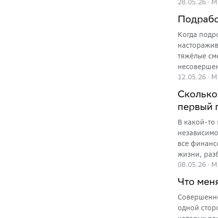
28.05.26
·
М
впросак с 
Подрабо
Когда подр
насторажив
тяжёлые см
несовершен
12.05.26
·
М
больше, че
мошенничес
Сколько
безопасной
первый 
В какой-то 
независимо
все финанс
жизни, раз
08.05.26
·
М
Что меня
Совершенно
одной стор