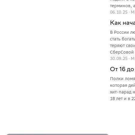
терминов, 
06.10.25
·
М
своими ден
Как нача
В России л
стать бога
теряют сво
СберСовой 
30.09.25
·
М
От 16 до
Полки ломя
которая де
хит-парад 
18 лет и в 2