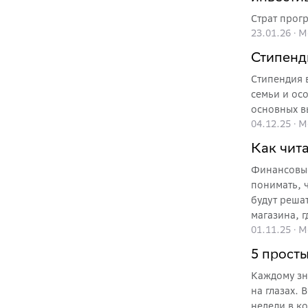
Страт прог
23.01.26
·
М
Стипенд
Стипендия 
семьи и ос
основных вы
04.12.25
·
М
Как чит
Финансовые
понимать, ч
будут решат
магазина, г
01.11.25
·
М
учёбы, подр
5 прост
Каждому зн
на глазах. 
недели в кошельке пусто. Финансовая гр