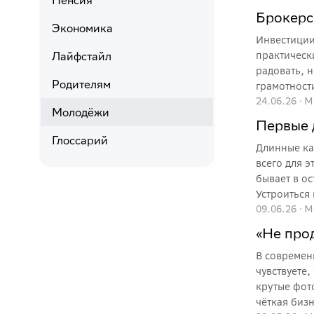
Пенсия
Вместе с э
Брокерс
подростку 
Экономика
Инвестиции
Лайфстайл
практическ
радовать, 
Родителям
грамотност
24.06.26
·
М
для детей.
Молодёжи
Первые 
Глоссарий
Длинные ка
всего для 
бывает в о
Устроиться
09.06.26
·
М
правила. Р
какой имен
«Не про
В современ
чувствуете,
крутые фото
чёткая бизн