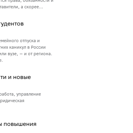
тся права, обязанности и
тавители, а скорее
 стоит знать обеим
ов.
тудентов
семейного отпуска и
тних каникул в России
ли вузе, — и от региона.
е.
сти и новые
 работа, управление
юридическая
ы повышения