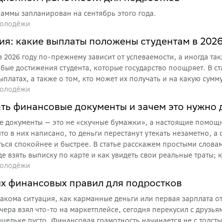
раммы запланирован на сентябрь этого года.
олодёжи
ия: какие выплаты положены студентам в 2026
в 2026 году по-прежнему зависит от успеваемости, а иногда та
обые достижения студента, которые государство поощряет. В ст
платах, а также о том, кто может их получать и на какую сум
олодёжи
ать финансовые документы и зачем это нужно
 документы — это не «скучные бумажки», а настоящие помощн
то в них написано, то деньги перестанут утекать незаметно, а
ься спокойнее и быстрее. В статье расскажем простыми словам
де взять выписку по карте и как увидеть свои реальные траты;
олодёжи
аботки или поездок — и как всё это использовать себе на благ
ых финансовых правил для подростков
акома ситуация, как карманные деньги или первая зарплата от
Вчера взял что-то на маркетплейсе, сегодня перекусил с друзья
амотность начинается не с толстых книг и сложных