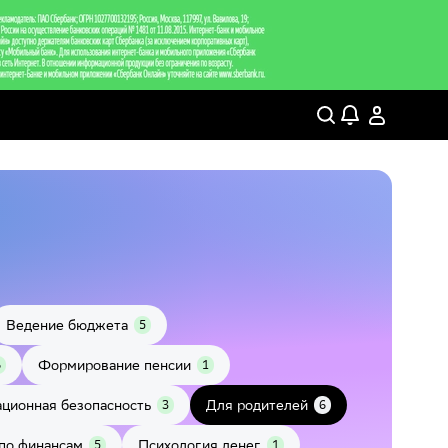
Ведение бюджета
5
Формирование пенсии
6
1
ционная безопасность
Для родителей
3
6
по финансам
Психология денег
5
1