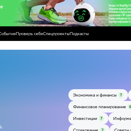
События
Проверь себя
Спецпроекты
Подкасты
Экономика и финансы
7
Финансовое планирование
Инвестиции
Информа
7
а.
Страхование
Советы 
2