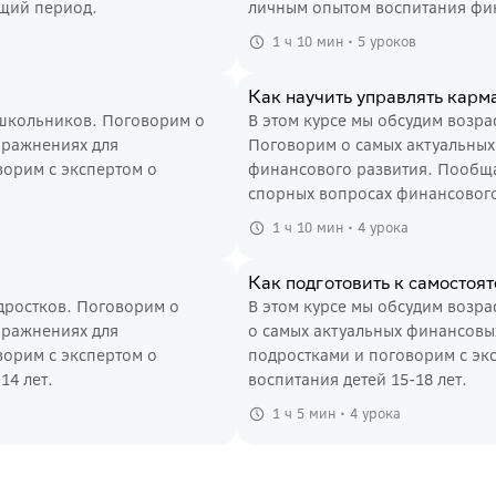
ущий период.
личным опытом воспитания фин
1 ч 10 мин • 5 уроков
Как научить управлять кар
ошкольников. Поговорим о
В этом курсе мы обсудим возр
пражнениях для
Поговорим о самых актуальных
финансового развития. Пообща
спорных вопросах финансового
1 ч 10 мин • 4 урока
Как подготовить к самостоя
дростков. Поговорим о
В этом курсе мы обсудим возр
пражнениях для
о самых актуальных финансовы
ворим с экспертом о
подростками и поговорим с эк
14 лет.
воспитания детей 15-18 лет.
1 ч 5 мин • 4 урока