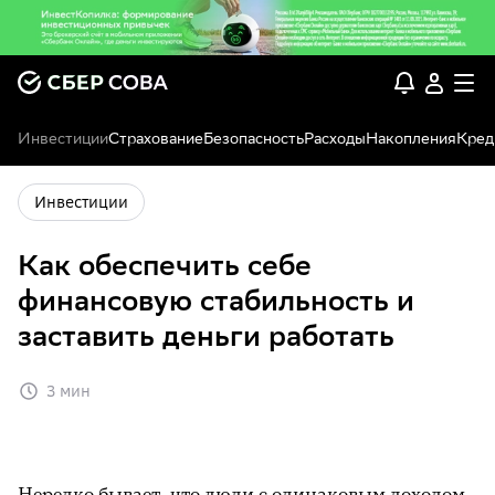
Инвестиции
Страхование
Безопасность
Расходы
Накопления
Кред
Инвестиции
Как обеспечить себе
финансовую стабильность и
заставить деньги работать
3 мин
Нередко бывает, что люди с одинаковым доходом