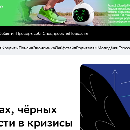
События
Проверь себя
Спецпроекты
Подкасты
я
Кредиты
Пенсия
Экономика
Лайфстайл
Родителям
Молодёжи
Глосс
ах, чёрных
сти в кризисы