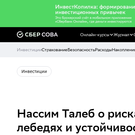
Онлайн-курсы
Журнал
Инвестиции
Страхование
Безопасность
Расходы
Накоплени
Инвестиции
Нассим Талеб о риск
лебедях и устойчиво