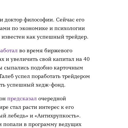
и доктор философии. Сейчас его
гами по экономике и психологии
л известен как успешный трейдер.
работал
во время биржевого
ах и увеличить свой капитал на 40
ды сыпались подобно карточным
Талеб успел поработать трейдером
ать успешный хедж-фонд.
 он
предсказал
очередной
ре стал расти интерес к его
ый лебедь» и «Антихрупкость».
 попали в программу ведущих