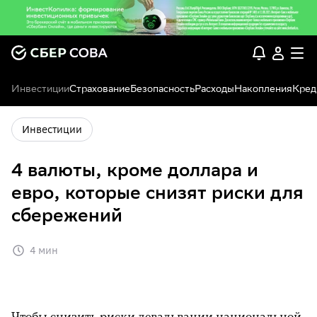
Инвестиции
Страхование
Безопасность
Расходы
Накопления
Кред
Инвестиции
4 валюты, кроме доллара и
евро, которые снизят риски для
сбережений
4 мин
Чтобы снизить риски девальвации национальной