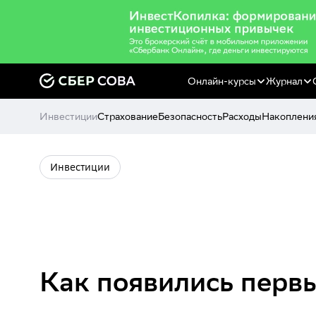
Онлайн-курсы
Журнал
Инвестиции
Страхование
Безопасность
Расходы
Накоплени
Инвестиции
Как появились перв