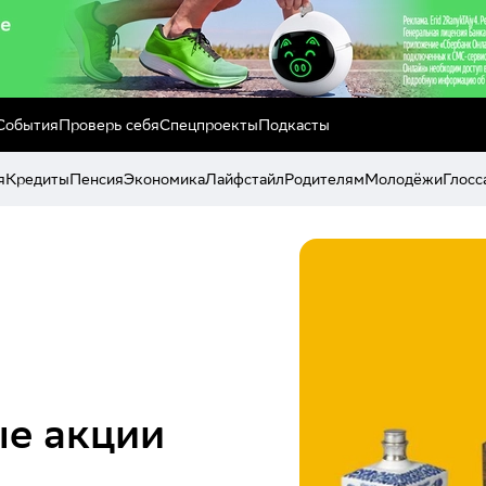
События
Проверь себя
Спецпроекты
Подкасты
я
Кредиты
Пенсия
Экономика
Лайфстайл
Родителям
Молодёжи
Глосс
ые акции