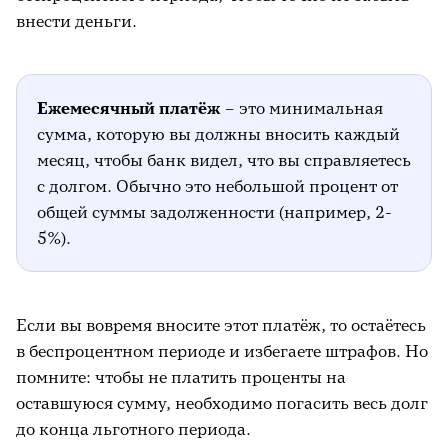
перевода на другие счета и покупки
внести деньги.
рисковых категорий, таких как онлайн-
игры или криптовалюта. Эти действия
почти всегда сопровождается комиссией.
Ежемесячный платёж
– это минимальная
Пример расчёта комиссии за снятие
сумма, которую вы должны вносить каждый
наличных
месяц, чтобы банк видел, что вы справляетесь
с долгом. Обычно это небольшой процент от
Если комиссия за снятие наличных по
общей суммы задолженности (например, 2-
кредитной карте составляет 4% от суммы
5%).
снятия, но не менее 390₽, и вы снимете 100₽
наличными, то комиссия составит не 4₽, а
все 390₽! А если вы решите снять наличными
10 000₽, то комиссия составит 400₽.
Если вы вовремя вносите этот платёж, то остаётесь
в беспроцентном периоде и избегаете штрафов. Но
помните: чтобы не платить проценты на
оставшуюся сумму, необходимо погасить весь долг
до конца льготного периода.