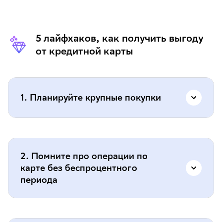
5 лайфхаков, как получить выгоду
от кредитной карты
1. Планируйте крупные покупки
Делайте их в начале беспроцентного
периода. Например, если у вас 4 месяца на
2. Помните про операции по
погашение, купите ноутбук или телефон в
карте без беспроцентного
первые дни нового отчётного периода. Так у
периода
вас будет больше времени, чтобы вернуть
долг без процентов.
Беспроцентный период часто не действует