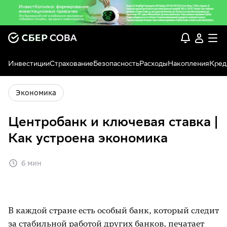
Инвестиции
Страхование
Безопасность
Расходы
Накопления
Кред
Экономика
Центробанк и ключевая ставка |
Как устроена экономика
6 мин
В каждой стране есть особый банк, который следит
за стабильной работой других банков, печатает