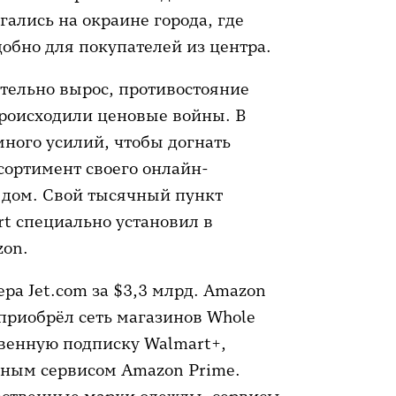
гались на окраине города, где
добно для покупателей из центра.
ительно вырос, противостояние
роисходили ценовые войны. В
ного усилий, чтобы догнать
сортимент своего онлайн-
а дом. Свой тысячный пункт
rt специально установил в
zon.
ра Jet.com за $3,3 млрд. Amazon
д приобрёл сеть магазинов Whole
ственную подписку Walmart+,
чным сервисом Amazon Prime.