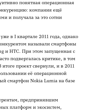
нтуитивно понятная операционная
 конкуренцию: компания ещё
ями и получала за это сотни
уже в I квартале 2011 года, однако
конкурентом называли смартфоны
ung и HTC. При этом запущенная с
сто подвергалась критике, в том
 итоге проект свернули, и в 2011
спользовании её операционной
вый смартфон Nokia Lumia на базе
курентам, предпринявшим
ных платформ и экосистем,