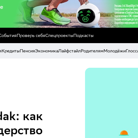
События
Проверь себя
Спецпроекты
Подкасты
я
Кредиты
Пенсия
Экономика
Лайфстайл
Родителям
Молодёжи
Глосс
dak: как
дерство