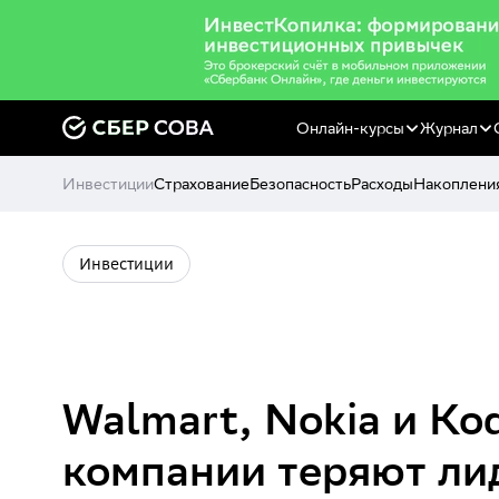
Онлайн-курсы
Журнал
Инвестиции
Страхование
Безопасность
Расходы
Накоплени
Инвестиции
Walmart, Nokia и Ko
компании теряют ли