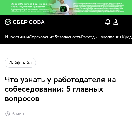
Инвестиции
Страхование
Безопасность
Расходы
Накопления
Кред
Лайфстайл
Что узнать у работодателя на
собеседовании: 5 главных
вопросов
6 мин