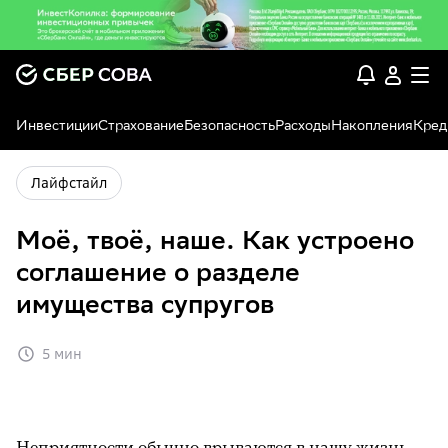
Инвестиции
Страхование
Безопасность
Расходы
Накопления
Кред
Лайфстайл
Моё, твоё, наше. Как устроено
соглашение о разделе
имущества супругов
5 мин
Неприятности обычно врываются в нашу жизнь