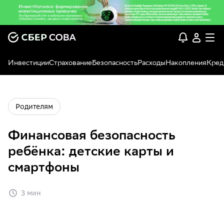
Инвестиции
Страхование
Безопасность
Расходы
Накопления
Кред
Родителям
Финансовая безопасность
ребёнка: детские карты и
смартфоны
3 мин