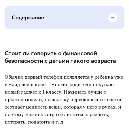
Содержание
Стоит ли говорить о финансовой
безопасности с детьми такого возраста
Стоит ли говорить о финансовой
Мошенники тоже знают детскую
безопасности с детьми такого возраста
психологию
Правила финансовой безопасности в
Обычно первый телефон появляется у ребёнка уже
действии
в младшей школе — многие родители покупают
новый гаджет к 1 классу. Начинать лучше с
Реклама может проделать дыру в вашем
простой модели, поскольку первоклассник ещё не
семейном бюджете
осознаёт ценность вещи, которая у него в руках, и
Доверяем, но проверяем
поэтому может быстро её лишиться: разбить,
потерять, подарить и т. д.
Говорим, а всё без толку? Сохраняем