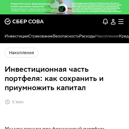
Инвестиции
Страхование
Безопасность
Расходы
Накопления
Кред
Накопления
Инвестиционная часть
портфеля: как сохранить и
приумножить капитал
5 мин
Мы уже писали про финансовый портфель,