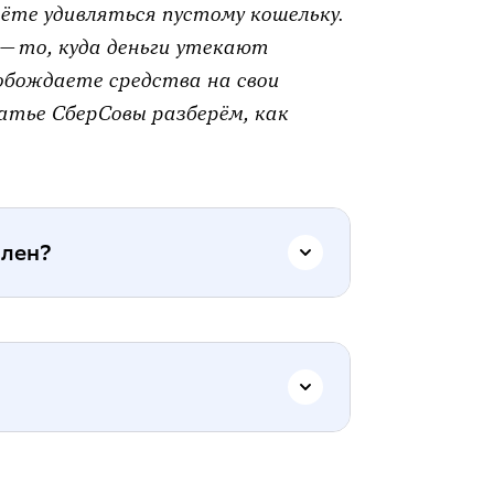
ёте удивляться пустому кошельку.
— то, куда деньги утекают
обождаете средства на свои
татье СберСовы разберём, как
ален?
 (квартира, машина, ремонт) и
ить нужную сумму.
 месяц оказывается, что денег
 3-6 месяцев