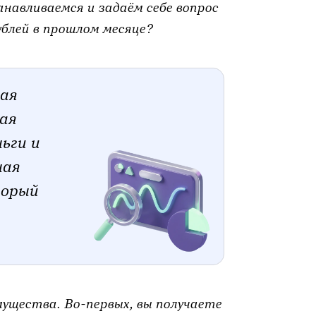
навливаемся и задаём себе вопрос
ублей в прошлом месяце?
ая
ая
ьги и
ная
торый
ущества. Во-первых, вы получаете