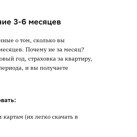
, декрет, кризис), а расходы —
ние 3-6 месяцев
в
но при этом не готовы жить в
нные о том, сколько вы
рвы
 месяцев. Почему не за месяц?
вый год, страховка за квартиру,
изации
периода, и вы получаете
па
вать:
картам (их легко скачать в