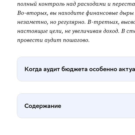
полный контроль над расходами и переста
Во-вторых, вы находите финансовые дыры 
незаметно, но регулярно. В-третьих, высв
настоящие цели, не увеличивая доход. В с
провести аудит пошагово.
Когда аудит бюджета особенно акту
Приведём несколько ситуаций
Содержание
Вы готовитесь к крупной покупке
не понимаете, как быстро накоп
Вы планируете отпуск, но каждый
Шаг 1. Сбор данных за последние