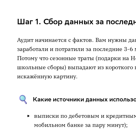
на билеты опять нет.
Шаг 2. Классификация расходов
Ваш доход снизился (смена работы
Шаг 1. Сбор данных за послед
Шаг 3. Анализ доходов и расходо
нет.
Шаг 4. Поиск финансовых дыр
Вы просто хотите начать копить, 
Аудит начинается с фактов. Вам нужны да
Шаг 5. Расчёт и найденные резе
режиме жёсткой экономии.
заработали и потратили за последние 3-6
Потому что сезонные траты (подарки на Но
Шаг 6. Составление плана оптим
школьные сборы) выпадают из короткого 
Шаг 7. Внедрение и мониторинг
искажённую картину.
Заключение
Бонус: 7 шагов финансового чека
Какие источники данных использо
выписки по дебетовым и кредитным 
мобильном банке за пару минут);