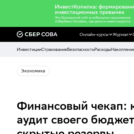
Онлайн-курсы
Журнал
Инвестиции
Страхование
Безопасность
Расходы
Накоплени
Экономика
Финансовый чекап: 
аудит своего бюджет
скрытые резервы