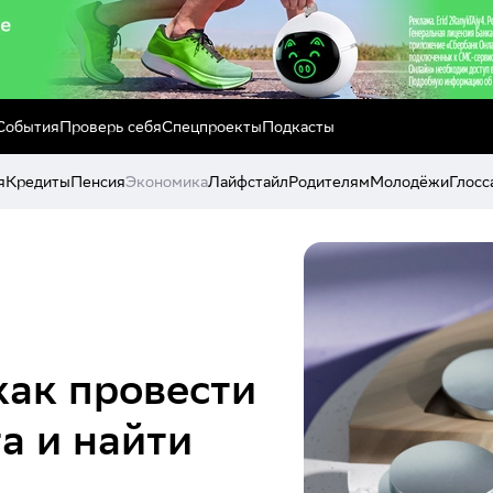
События
Проверь себя
Спецпроекты
Подкасты
я
Кредиты
Пенсия
Экономика
Лайфстайл
Родителям
Молодёжи
Глосс
как провести
а и найти