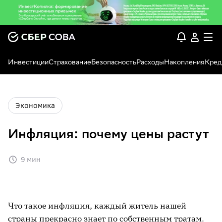
Инвестиции
Страхование
Безопасность
Расходы
Накопления
Кред
Экономика
Инфляция: почему цены растут
9 мин
Что такое инфляция, каждый житель нашей
страны прекрасно знает по собственным тратам.