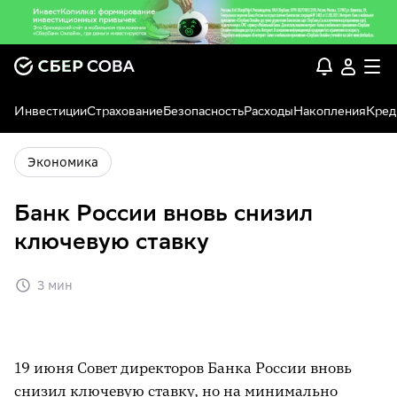
Инвестиции
Страхование
Безопасность
Расходы
Накопления
Кред
Экономика
Банк России вновь снизил
ключевую ставку
3 мин
19 июня Совет директоров Банка России вновь
снизил ключевую ставку, но на минимально