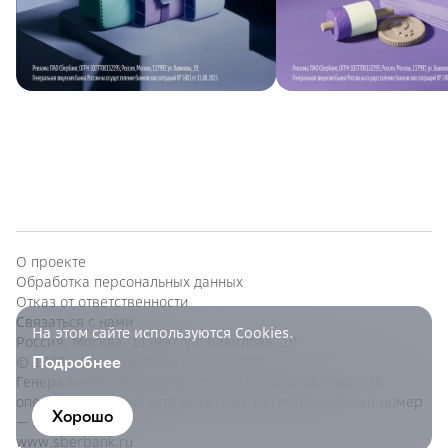
О проекте
Обработка персональных данных
Отказ от ответственности
Связаться с нами
На этом сайте используются Cookies.
Россия, Москва, 117997, ул. Вавилова, 19
Подробнее
© 1997—
ПАО Сбербанк
Генеральная лицензия на осуществление банковских
операций от 11 августа 2015 года. Регистрационный номер
Хорошо
— 1481.
www.sberbank.ru