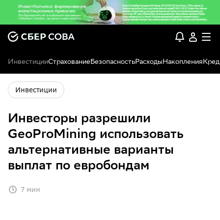
Инвестиции
Страхование
Безопасность
Расходы
Накопления
Кред
Инвестиции
Инвесторы разрешили
GeoProMining использовать
альтернативные варианты
выплат по евробондам
7 мин