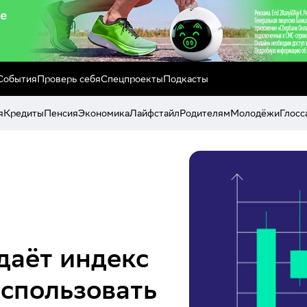
События
Проверь себя
Спецпроекты
Подкасты
я
Кредиты
Пенсия
Экономика
Лайфстайл
Родителям
Молодёжи
Глосс
аёт индекс
использовать