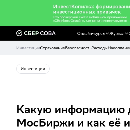
Онлайн-курсы
Журнал
Инвестиции
Страхование
Безопасность
Расходы
Накоплени
Инвестиции
Какую информацию д
МосБиржи и как её 