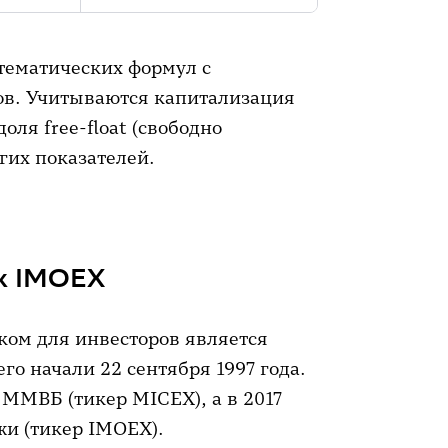
ематических формул с
в. Учитываются капитализация
оля free-float (свободно
гих показателей.
к IMOEX
ом для инвесторов является
го начали 22 сентября 1997 года.
ММВБ (тикер MICEX), а в 2017
и (тикер IMOEX).