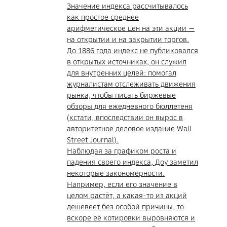
Значение индекса рассчитывалось
как простое среднее
арифметическое цен на эти акции —
на открытии и на закрытии торгов.
До 1886 года индекс не публиковался
в открытых источниках, он служил
для внутренних целей: помогал
журналистам отслеживать движения
рынка, чтобы писать биржевые
обзоры для ежедневного бюллетеня
(кстати, впоследствии он вырос в
авторитетное деловое издание Wall
Street Journal).
Наблюдая за графиком роста и
падения своего индекса, Доу заметил
некоторые закономерности.
Например, если его значение в
целом растёт, а какая-то из акций
дешевеет без особой причины, то
вскоре её котировки выровняются и