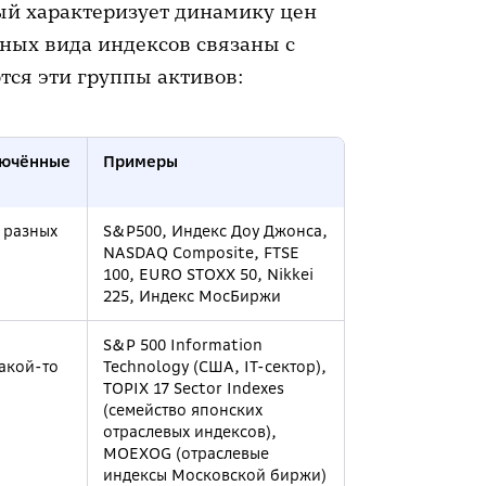
рый характеризует динамику цен
вных вида индексов связаны с
тся эти группы активов:
лючённые
Примеры
 разных
S&P500, Индекс Доу Джонса,
NASDAQ Composite, FTSE
100, EURO STOXX 50, Nikkei
225, Индекс МосБиржи
S&P 500 Information
акой-то
Technology (США, IТ-сектор),
TOPIX 17 Sector Indexes
(семейство японских
отраслевых индексов),
MOEXOG (отраслевые
индексы Московской биржи)