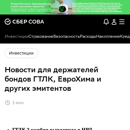
Инвестиции
Страхование
Безопасность
Расходы
Накопления
Кред
Инвестиции
Новости для держателей
бондов ГТЛК, ЕвроХима и
других эмитентов
3 мин
ГТЛК 2 ноября выплатила в НРД