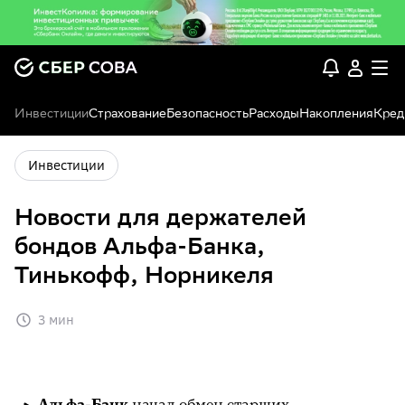
Инвестиции
Страхование
Безопасность
Расходы
Накопления
Кред
Инвестиции
Новости для держателей
бондов Альфа-Банка,
Тинькофф, Норникеля
3 мин
Альфа-Банк
начал обмен старших