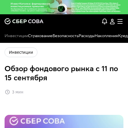
Инвестиции
Страхование
Безопасность
Расходы
Накопления
Кред
Инвестиции
Обзор фондового рынка с 11 по
15 сентября
3 мин