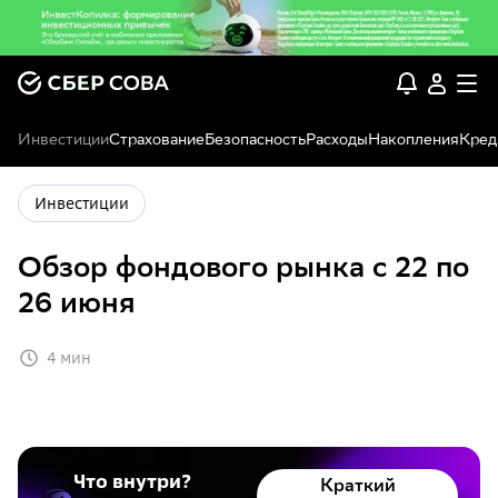
Инвестиции
Страхование
Безопасность
Расходы
Накопления
Кред
Инвестиции
Обзор фондового рынка с 22 по
26 июня
4 мин
Что внутри?
Краткий