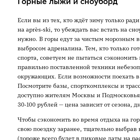
Горные лыжи и сноуборд
Если вы из тех, кто ждёт зиму только рад
на аprès‑ski, то убеждать вас встать на с
нужно. В горы едут за чистым морозным 
выбросом адреналина. Тем, кто только го
спорта, советуем не пытаться сэкономить 
правильно поставленной техники небезопа
окружающих. Если возможности поехать в 
Посмотрите базы, спорткомплексы и трас
доступно жителям Москвы и Подмосковья.
30‑100 рублей — цена зависит от сезона, д
Чтобы сэкономить во время отдыха на го
свою поездку заранее, тщательно выбрав
(дороже всего будет в пиковые даты на ра