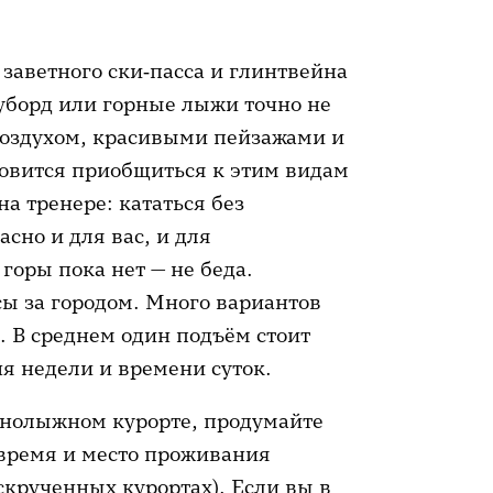
и заветного ски‑пасса и глинтвейна
ноуборд или горные лыжи точно не
воздухом, красивыми пейзажами и
товится приобщиться к этим видам
на тренере: кататься без
сно и для вас, и для
горы пока нет — не беда.
сы за городом. Много вариантов
 В среднем один подъём стоит
ня недели и времени суток.
рнолыжном курорте, продумайте
 время и место проживания
скрученных курортах). Если вы в