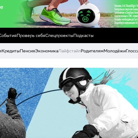
События
Проверь себя
Спецпроекты
Подкасты
я
Кредиты
Пенсия
Экономика
Лайфстайл
Родителям
Молодёжи
Глосс