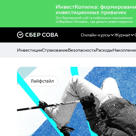
Онлайн-курсы
Журнал
Инвестиции
Страхование
Безопасность
Расходы
Накоплени
Лайфстайл