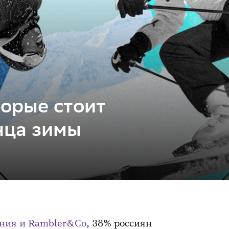
торые стоит
нца зимы
ния и Rambler&Co
, 38% россиян