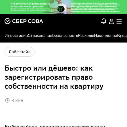
Инвестиции
Страхование
Безопасность
Расходы
Накопления
Кред
Лайфстайл
Быстро или дёшево: как
зарегистрировать право
собственности на квартиру
4 мин
Выбор района, подписание договора купли-