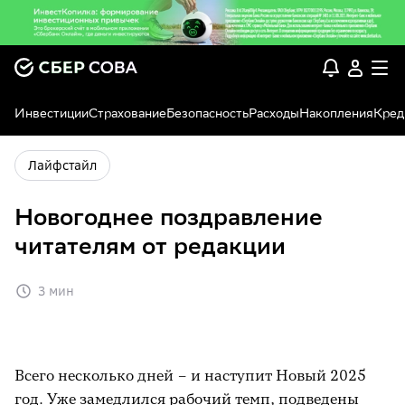
Инвестиции
Страхование
Безопасность
Расходы
Накопления
Кред
Лайфстайл
Новогоднее поздравление
читателям от редакции
3 мин
Всего несколько дней – и наступит Новый 2025
год. Уже замедлился рабочий темп, подведены