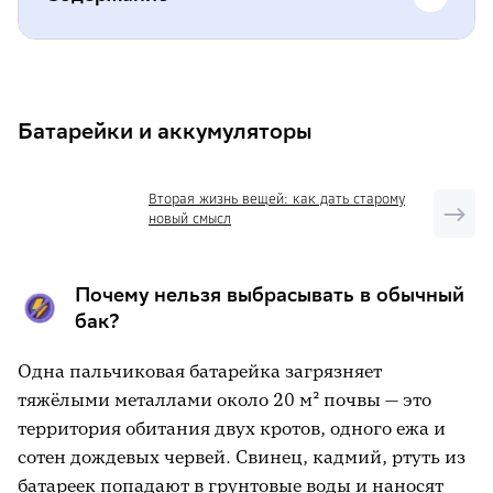
Батарейки и аккумуляторы
Ртутные градусники и лампы
Батарейки и аккумуляторы
Бытовая химия и просроченные
лекарства
Вторая жизнь вещей: как дать старому
новый смысл
Жир после фритюра
Крупная бытовая техника и электроника
Почему нельзя выбрасывать в обычный
Как организовать дома раздельный сбор
бак?
минимальными силами
Одна пальчиковая батарейка загрязняет
Сроки разложения отходов
тяжёлыми металлами около 20 м² почвы — это
территория обитания двух кротов, одного ежа и
Экосистема Сбера: вклад в ESG-
сотен дождевых червей. Свинец, кадмий, ртуть из
стратегию
батареек попадают в грунтовые воды и наносят