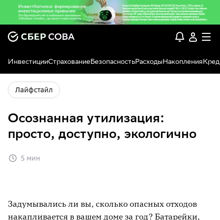
Инвестиции
Страхование
Безопасность
Расходы
Накопления
Кред
Лайфстайл
Осознанная утилизация:
просто, доступно, экологично
5 мин
Задумывались ли вы, сколько опасных отходов
накапливается в вашем доме за год? Батарейки,