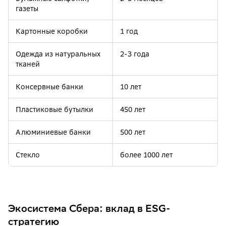
газеты
Картонные коробки
1 год
Одежда из натуральных
2-3 года
тканей
Консервные банки
10 лет
Пластиковые бутылки
450 лет
Алюминиевые банки
500 лет
Стекло
более 1000 лет
Резиновые покрышки
150 лет
Полиэтиленовые пакеты
200 лет
Экосистема Сбера: вклад в ESG-
стратегию
Батарейки
более 100 лет, выделяют