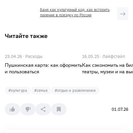
Баня как культурный код: как встроить
парение в поездку по России
Читайте также
23.04.26
·
Расходы
16.05.25
·
Лайфстайл
Пушкинская карта: как оформить
Как сэкономить на би
и пользоваться
театры, музеи и на вы
#
культура
#
семья
#
отдых и развлечения
01.07.26