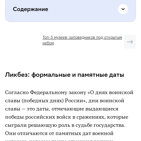
Содержание
Ликбез: формальные и памятные даты
Топ-5 музеев-заповедников под открытым
небом
Как Россия становилась империей
Огненные страницы XX века:
становление и трагедия
Ликбез: формальные и памятные даты
Крах империи и гибель царской семьи:
17 июля 1918 года
Согласно Федеральному закону «О днях воинской
Наша история, которую важно помнить
славы (победных днях) России», дни воинской
славы — это даты, отмечающие выдающиеся
победы российских войск в сражениях, которые
сыграли решающую роль в судьбе государства.
Они отличаются от памятных дат военной