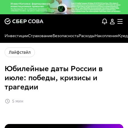
Инвестиции
Страхование
Безопасность
Расходы
Накопления
Кред
Лайфстайл
Юбилейные даты России в
июле: победы, кризисы и
трагедии
5 мин