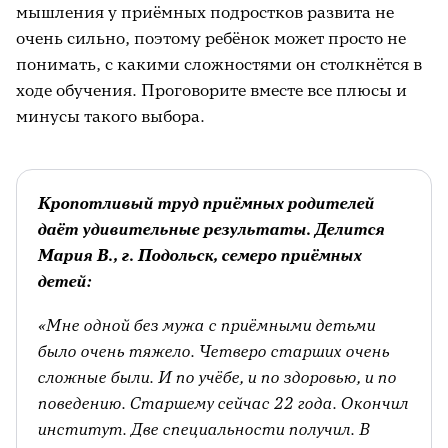
мышления у приёмных подростков развита не
науки);
очень сильно, поэтому ребёнок может просто не
гуманитарная (литература,
понимать, с какими сложностями он столкнётся в
журналистика, лингвистика,
ходе обучения. Проговорите вместе все плюсы и
педагогика, психология);
минусы такого выбора.
искусство (музыкальное, вокальное,
изобразительное, театральное);
Кропотливый труд приёмных родителей
определённых интересов у меня нет.
даёт удивительные результаты. Делится
Мария В., г. Подольск, семеро приёмных
2. Какие учебные предметы тебе нравятся
детей:
больше всего? Напиши.
«Мне одной без мужа с приёмными детьми
_____________________________________________________________________________________________________
было очень тяжело. Четверо старших очень
3. Какие учебные предметы тебе
не
сложные были. И по учёбе, и по здоровью, и по
нравятся? Напиши.
поведению. Старшему сейчас 22 года. Окончил
институт. Две специальности получил. В
_____________________________________________________________________________________________________