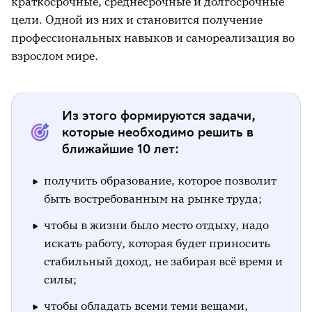
краткосрочные, среднесрочные и долгосрочные
Профессионально важные качества:
цели. Одной из них и становится получение
_______________________________________________________________________________________________
профессиональных навыков и самореализация во
взрослом мире.
Где можно получить профессию:
_______________________________________________________________________________________________
Востребованность профессии на рынке
Из этого формируются задачи,
труда:
которые необходимо решить в
_______________________________________________________________________________________________
ближайшие 10 лет:
11. Что повлияло на твой выбор
получить образование, которое позволит
профессии? Подчеркни.
быть востребованным на рынке труда;
Самостоятельно принял(а) решение;
чтобы в жизни было место отдыху, надо
искать работу, которая будет приносить
посоветовали педагоги ЦССВ;
стабильный доход, не забирая всё время и
посоветовали друзья;
силы;
помог психолог-консультант.
чтобы обладать всеми теми вещами,