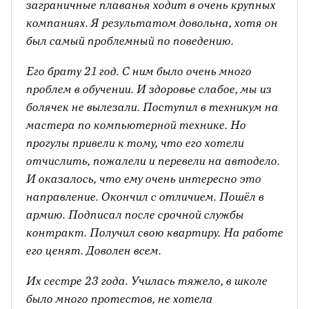
заграничные плаванья ходит в очень крупных
компаниях. Я результатом довольна, хотя он
4. Чем ты любишь заниматься в свободное
был самый проблемный по поведению.
время? Подчеркни.
Его брату 21 год. С ним было очень много
Читать;
проблем в обучении. И здоровье слабое, мы из
решать задачи;
болячек не вылезали. Поступил в техникум на
мастера по компьютерной технике. Но
рисовать;
прогулы привели к тому, что его хотели
шить;
отчислить, пожалели и перевели на автодело.
И оказалось, что ему очень интересно это
вязать;
направление. Окончил с отличием. Пошёл в
делать модели различных машин;
армию. Подписал после срочной службы
контракт. Получил свою квартиру. На работе
играть на музыкальных инструментах;
его ценят. Доволен всем.
заниматься спортом;
Их сестре 23 года. Училась тяжело, в школе
проходить уровни в онлайн-играх;
было много протестов, не хотела