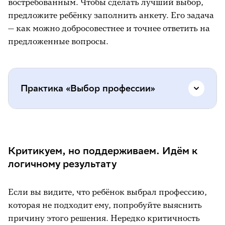
востребованным. Чтобы сделать лучший выбор,
предложите ребёнку заполнить анкету. Его задача
— как можно добросовестнее и точнее ответить на
предложенные вопросы.
Практика «Выбор профессии»
1. Какая область знаний тебя больше всего
интересует? Подчеркни.
Критикуем, но поддерживаем. Идём к
логичному результату
Естественно-научная (математика,
физика, химия, биология, медицина,
геология, сельское хозяйство);
Если вы видите, что ребёнок выбрал профессию,
которая не подходит ему, попробуйте выяснить
общественно-научная (история,
причину этого решения. Нередко критичность
философия, экономика, юридические