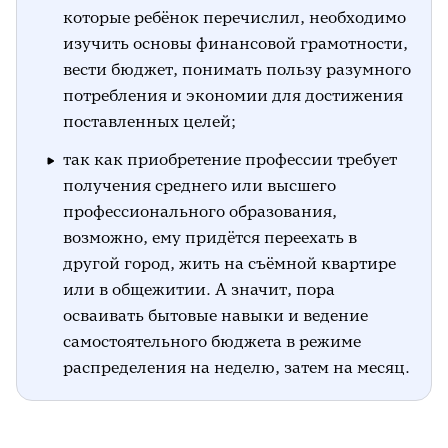
которые ребёнок перечислил, необходимо
12. Если ты ещё не выбрал(а) профессию,
изучить основы финансовой грамотности,
то почему? Подчеркни.
вести бюджет, понимать пользу разумного
потребления и экономии для достижения
Плохо знаю мир профессий;
поставленных целей;
плохо знаю свои возможности;
так как приобретение профессии требует
не могу выбрать из нескольких
получения среднего или высшего
вариантов;
профессионального образования,
возможно, ему придётся переехать в
не знаю, как выбирать профессию.
другой город, жить на съёмной квартире
или в общежитии. А значит, пора
осваивать бытовые навыки и ведение
самостоятельного бюджета в режиме
распределения на неделю, затем на месяц.