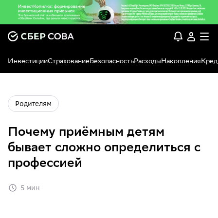
Инвестиции
Страхование
Безопасность
Расходы
Накопления
Кред
Родителям
Почему приёмным детям
бывает сложно определиться с
профессией
5 мин