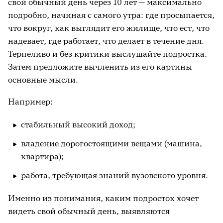
свой обычный день через 10 лет — максимально
Напиши.
подробно, начиная с самого утра: где просыпается,
что вокруг, как выглядит его жилище, что ест, что
_____________________________________________________________________________________________________
надевает, где работает, что делает в течение дня.
8. Что именно тебе нравится в выбранных
Терпеливо и без критики выслушайте подростка.
профессиях? Напиши.
Затем предложите вычленить из его картины
основные мысли.
_____________________________________________________________________________________________________
Например:
9. Выбрал(а) ли ты конкретную профессию,
и если да, то какую? Напиши.
стабильный высокий доход;
_____________________________________________________________________________________________________
владение дорогостоящими вещами (машина,
квартира);
10. Что ты знаешь о своей будущей
работа, требующая знаний вузовского уровня.
профессии? Напиши.
Именно из понимания, каким подросток хочет
Предмет, содержание и условия труда:
видеть свой обычный день, выявляются
_______________________________________________________________________________________________