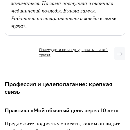
писать тексты, посты в социальных
заниматься. Но сама поступила и окончила
сетях.
медицинский колледж. Вышла замуж.
Работает по специальности и живёт в семье
5. Какие школьные кружки или
мужа».
элективные курсы ты посещаешь
дополнительно? Напиши.
_____________________________________________________________________________________________________
Почему дети не могут удержаться и всё
тратят
6. Что ты собираешься делать после
окончания 9 класса? Подчеркни.
Профессия и целеполагание: крепкая
Учиться в 10 классе;
связь
учиться в лицее, колледже, училище,
техникуме;
Практика «Мой обычный день через 10 лет»
работать.
Предложите подростку описать, каким он видит
7. Какие профессии тебя привлекают?