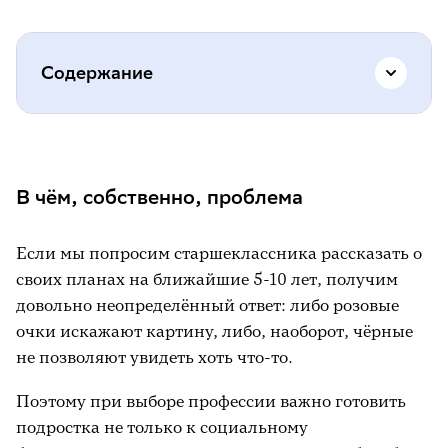
Содержание
В чём, собственно, проблема
В приёмной семье у ребёнка больше
В чём, собственно, проблема
возможностей получить качественные
профессиональные навыки
Если мы попросим старшеклассника рассказать о
Дайте право самостоятельного выбора
своих планах на ближайшие 5-10 лет, получим
довольно неопределённый ответ: либо розовые
Тренируем практику осознанного выбора
очки искажают картину, либо, наоборот, чёрные
Критикуем, но поддерживаем. Идём к
не позволяют увидеть хоть что-то.
логичному результату
Поэтому при выборе профессии важно готовить
Профессия и целеполагание: крепкая
подростка не только к социальному
связь