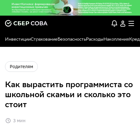
Инвестиции
Страхование
Безопасность
Расходы
Накопления
Кред
Родителям
Как вырастить программиста со
школьной скамьи и сколько это
стоит
3 мин