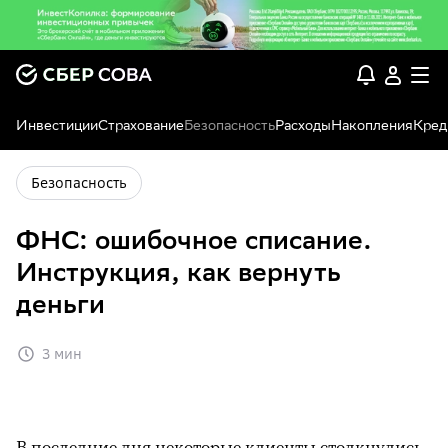
Инвестиции
Страхование
Безопасность
Расходы
Накопления
Кред
Безопасность
ФНС: ошибочное списание.
Инструкция, как вернуть
деньги
3 мин
В последние дня некоторые клиенты столкнулись