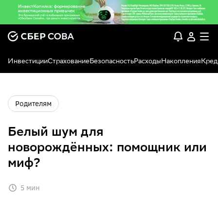
Инвестиции
Страхование
Безопасность
Расходы
Накопления
Кред
Родителям
Белый шум для
новорождённых: помощник или
миф?
5 мин