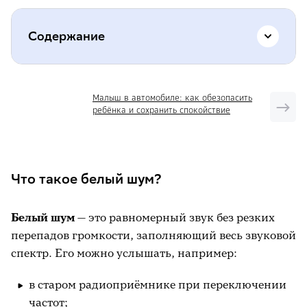
Содержание
Что такое белый шум?
Малыш в автомобиле: как обезопасить
ребёнка и сохранить спокойствие
Когда белый шум особенно полезен
Главные страхи и мифы
Как использовать белый шум правильно
Что такое белый шум?
Когда белый шум не нужен и даже вреден
Белый шум
— это равномерный звук без резких
Альтернативы и дополнения
перепадов громкости, заполняющий весь звуковой
Заключение
спектр. Его можно услышать, например:
в старом радиоприёмнике при переключении
частот;