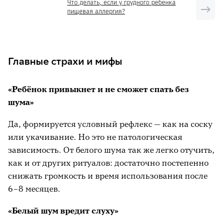
Что делать, если у грудного ребенка
«раскачивается» перед сном более 40
пищевая аллергия?
минут, монотонный звук поможет ему
расслабиться.
Короткие циклы сна. Когда малыш
Главные страхи и мифы
просыпается каждые 30–40 минут,
белый шум продлит фазы глубокого сна.
«Ребёнок привыкнет и не сможет спать без
Колики и беспокойство. Монотонный
шума»
звук отвлекает нервную систему, снижает
Да, формируется условный рефлекс — как на соску
уровень кортизола и помогает ребёнку
или укачивание. Но это не патологическая
успокоиться.
зависимость. От белого шума так же легко отучить,
Необходимость быстро успокоить. В
как и от других ритуалов: достаточно постепенно
машине, в гостях или на прогулке белый
снижать громкость и время использования после
шум может стать быстрым способом
6–8 месяцев.
утихомирить малыша.
«Белый шум вредит слуху»
Снижение тревожности у родителей.