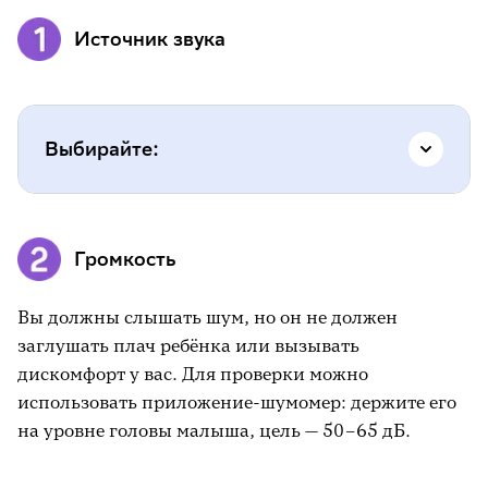
Источник звука
Выбирайте:
специальные устройства (машинки
Громкость
белого шума с таймером);
приложения на телефоне (но держите
Вы должны слышать шум, но он не должен
телефон подальше от кроватки);
заглушать плач ребёнка или вызывать
бытовые приборы (пылесос, фен), но это
дискомфорт у вас. Для проверки можно
громко и неудобно для регулярного
использовать приложение-шумомер: держите его
использования.
на уровне головы малыша, цель — 50–65 дБ.