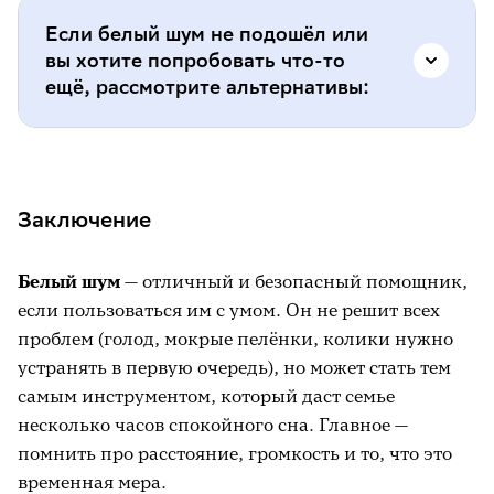
врача);
Если белый шум не подошёл или
если родители забывают про правила
вы хотите попробовать что-то
безопасности (включают на полную
ещё, рассмотрите альтернативы:
громкость впритык к уху).
классическая музыка (но не все дети её
воспринимают);
Заключение
звуки природы (дождь, море) через
колонку;
Белый шум
— отличный и безопасный помощник,
мамино «ш-ш-ш-ш-ш» на ухо (работает,
если пользоваться им с умом. Он не решит всех
но быстро утомляет);
проблем (голод, мокрые пелёнки, колики нужно
устранять в первую очередь), но может стать тем
укачивание на фитболе (можно сочетать с
самым инструментом, который даст семье
белым шумом).
несколько часов спокойного сна. Главное —
помнить про расстояние, громкость и то, что это
временная мера.