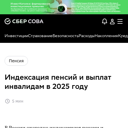
Инвестиции
Страхование
Безопасность
Расходы
Накопления
Кред
Пенсия
Индексация пенсий и выплат
инвалидам в 2025 году
5 мин
В России ежегодно индексируют пенсии и