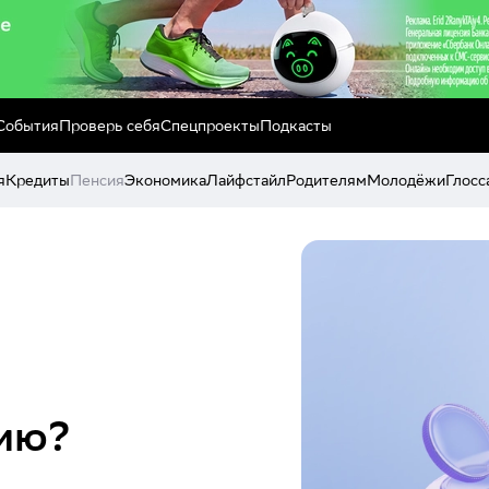
События
Проверь себя
Спецпроекты
Подкасты
я
Кредиты
Пенсия
Экономика
Лайфстайл
Родителям
Молодёжи
Глосс
сию?