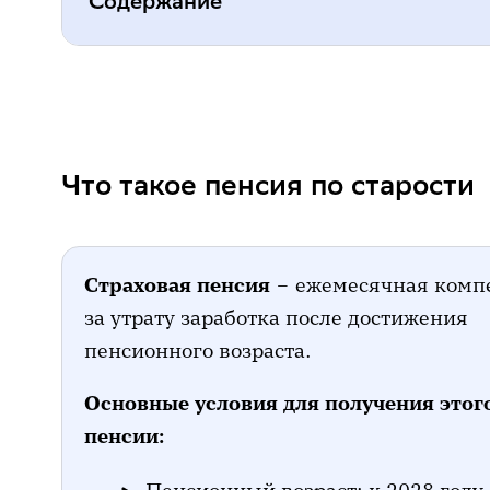
Содержание
Что такое пенсия по старости
Как можно узнать размер будуще
Что такое пенсия по старости
Как самому рассчитать пенсию
Как увеличить пенсию
Страховая пенсия
– ежемесячная комп
за утрату заработка после достижения
пенсионного возраста.
Основные условия для получения этог
пенсии: