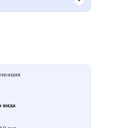
й пенсии
енсация
о вида