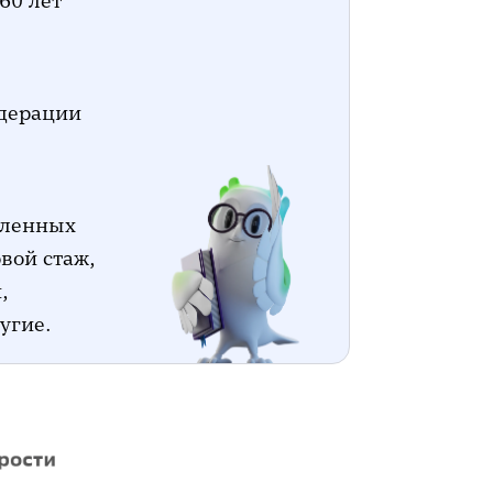
60 лет
дерации
пленных
вой стаж,
,
угие.