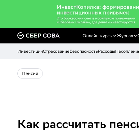
Онлайн-курсы
Журнал
Инвестиции
Страхование
Безопасность
Расходы
Накоплени
Пенсия
Как рассчитать пен