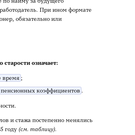
е по найму за будущего
 работодатель. При ином формате
онер, обязательно или
о старости означает:
е время
;
пенсионных коэффициентов
.
ности.
ллов и стажа постепенно менялись
25 году
(см. таблицу)
.