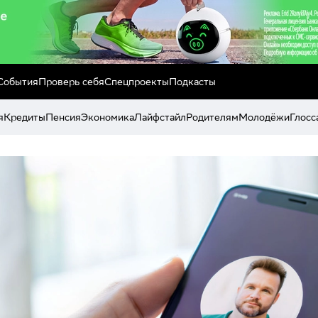
События
Проверь себя
Спецпроекты
Подкасты
я
Кредиты
Пенсия
Экономика
Лайфстайл
Родителям
Молодёжи
Глосс