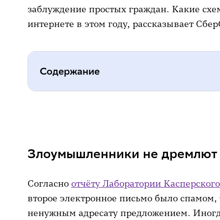
заблуждение простых граждан. Какие сх
интернете в этом году, рассказывает Сбер
Содержание
Злоумышленники не дремлют
Вам из деканата звонят
Злоумышленники не дремлют
Не слишком умный дом
Примерка чужой личины
Согласно
отчёту Лаборатории Касперского
Покажи свой экран
второе электронное письмо было спамом,
ненужным адресату предложением. Иногд
Комбо-обман