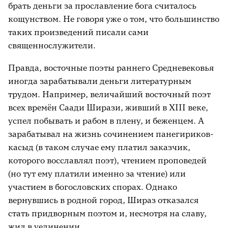
брать деньги за прославление бога считалось
кощунством. Не говоря уже о том, что большинство
таких произведений писали сами
священнослужители.
Правда, восточные поэты раннего Средневековья
иногда зарабатывали деньги литературным
трудом. Например, величайший восточный поэт
всех времён Саади Ширази, живший в ХIII веке,
успел побывать и рабом в плену, и беженцем. А
зарабатывал на жизнь сочинением панегириков-
касыд (в таком случае ему платил заказчик,
которого восславлял поэт), чтением проповедей
(но тут ему платили именно за чтение) или
участием в богословских спорах. Однако
вернувшись в родной город, Шираз отказался
стать придворным поэтом и, несмотря на славу,
жил в уединении.