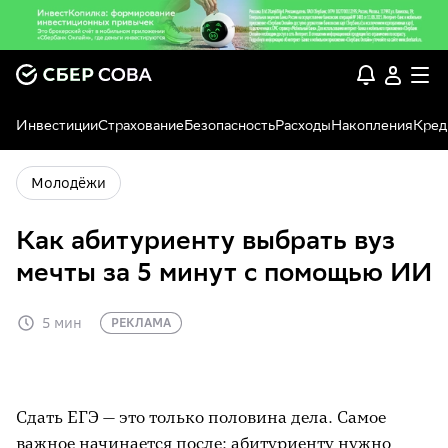
Инвестиции
Страхование
Безопасность
Расходы
Накопления
Кред
Молодёжи
Как абитуриенту выбрать вуз
мечты за 5 минут с помощью ИИ
5 мин
РЕКЛАМА
Сдать ЕГЭ — это только половина дела. Самое
важное начинается после: абитуриенту нужно