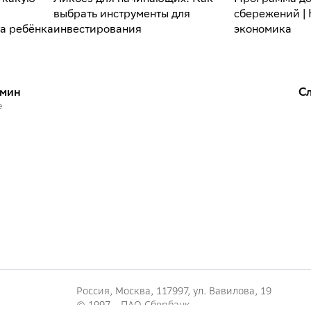
выбрать инструменты для
сбережений | 
та ребёнка
инвестирования
экономика
рмин
С
е
Россия, Москва, 117997, ул. Вавилова, 19
© 1997—
ПАО Сбербанк