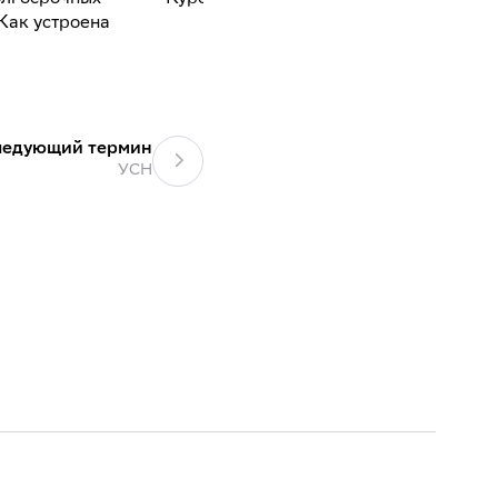
Как устроена
экон
ледующий термин
УСН