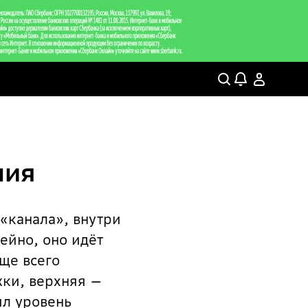
ния
«канала», внутри
ейно, оно идёт
ще всего
жки, верхняя —
ил уровень