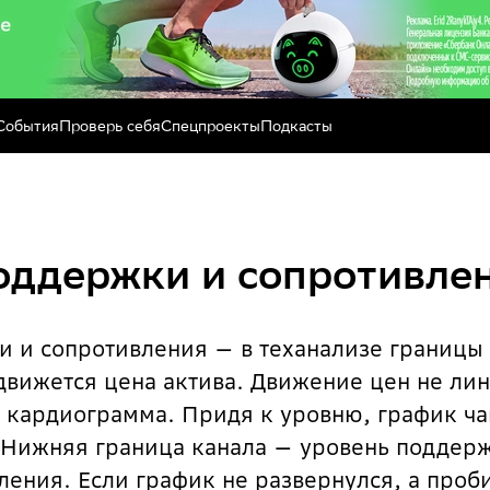
События
Проверь себя
Спецпроекты
Подкасты
оддержки и сопротивле
 и сопротивления — в теханализе границы 
движется цена актива. Движение цен не лин
о кардиограмма. Придя к уровню, график ча
 Нижняя граница канала — уровень поддер
ления. Если график не развернулся, а проб