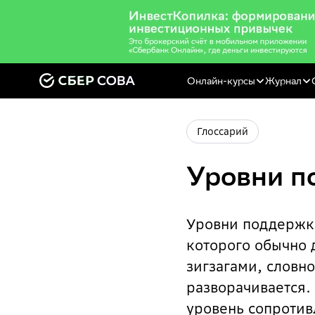
Онлайн-курсы
Журнал
Глоссарий
Уровни п
Уровни поддержки
которого обычно 
зигзагами, словн
разворачивается.
уровень сопротив