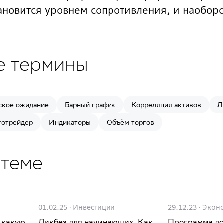
ановится уровнем сопротивления, и наоборо
е термины
ское ожидание
Барный график
Корреляция активов
Л
готрейдер
Индикаторы
Объём торгов
 теме
01.02.25
·
Инвестиции
29.12.23
·
Экон
 какую
Ликбез для начинающих. Как
Программа до