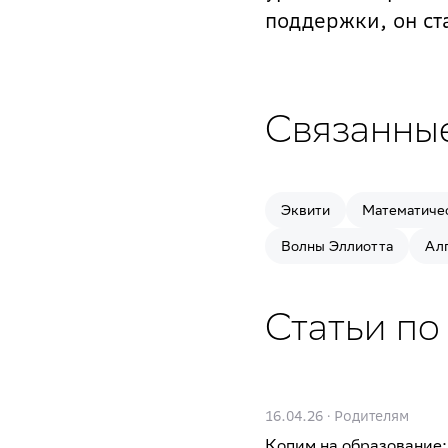
поддержки, он ст
Связанны
Эквити
Математиче
Волны Эллиотта
Ал
Статьи по
16.04.26
·
Родителям
Копим на образование: