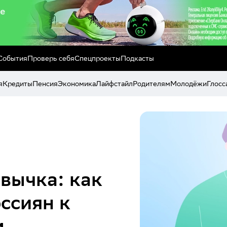
События
Проверь себя
Спецпроекты
Подкасты
я
Кредиты
Пенсия
Экономика
Лайфстайл
Родителям
Молодёжи
Глосс
вычка: как
ссиян к
м