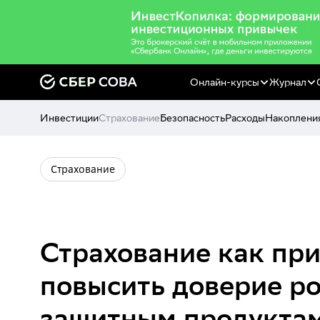
Онлайн-курсы
Журнал
Инвестиции
Страхование
Безопасность
Расходы
Накоплени
Страхование
Страхование как при
повысить доверие ро
защитным продукта