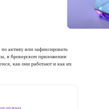
по активу или зафиксировать
ны, в брокерском приложении
мся, как они работают и как их
они нужны