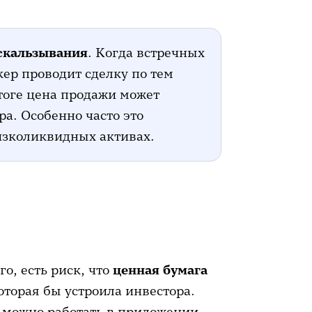
скальзывания
. Когда встречных
кер проводит сделку по тем
тоге цена продажи может
ра. Особенно часто это
низколиквидных активах.
о, есть риск, что
ценная бумага
которая бы устроила инвестора.
 можно работать в приложении