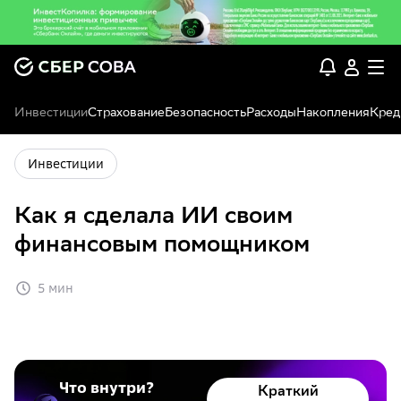
Инвестиции
Страхование
Безопасность
Расходы
Накопления
Кред
Инвестиции
Как я сделала ИИ своим
финансовым помощником
5 мин
Что внутри?
Краткий