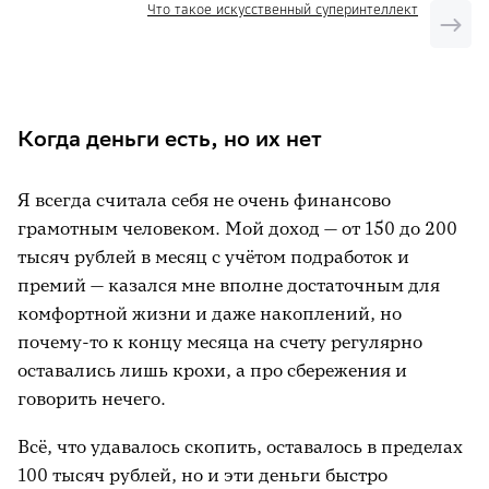
Что такое искусственный суперинтеллект
«Первый диагноз»
Как ИИ помог выбрать вклад
Планирование мечты: от желаний к
Когда деньги есть, но их нет
действиям
Бесплатный персональный финансовый
Я всегда считала себя не очень финансово
советник: доступно 24/7
грамотным человеком. Мой доход — от 150 до 200
тысяч рублей в месяц с учётом подработок и
премий — казался мне вполне достаточным для
комфортной жизни и даже накоплений, но
почему-то к концу месяца на счету регулярно
оставались лишь крохи, а про сбережения и
говорить нечего.
Всё, что удавалось скопить, оставалось в пределах
100 тысяч рублей, но и эти деньги быстро