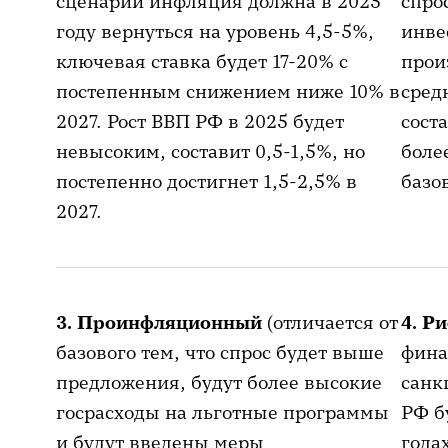
сценарии инфляция должна в 2025
спро
году вернуться на уровень 4,5-5%,
инве
ключевая ставка будет 17-20% с
прои
постепенным снижением ниже 10% в
сред
2027. Рост ВВП РФ в 2025 будет
соста
невысоким, составит 0,5-1,5%, но
боле
постепенно достигнет 1,5-2,5% в
базо
2027.
3. Проинфляционный
(отличается от
4. Р
базового тем, что спрос будет выше
фина
предложения, будут более высокие
санк
госрасходы на льготные программы
РФ б
и будут введены меры
года