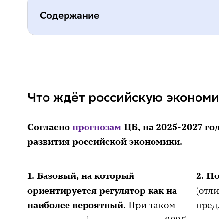
Содержание
Что ждёт российскую экономику в
Куда вложить сбережения в конце
Что ждёт российскую экономик
Согласно
прогнозам
ЦБ, на 2025-2027 г
развития российской экономики.
1. Базовый, на который
2. П
ориентируется регулятор как на
(отли
наиболее вероятный.
При таком
пред