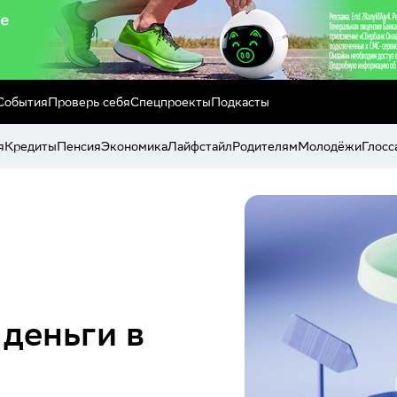
События
Проверь себя
Спецпроекты
Подкасты
я
Кредиты
Пенсия
Экономика
Лайфстайл
Родителям
Молодёжи
Глосс
деньги в