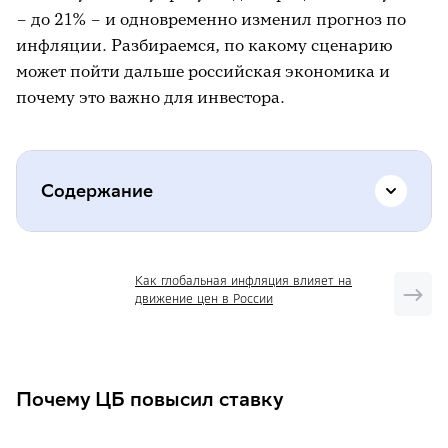
– до 21% – и одновременно изменил прогноз по
инфляции. Разбираемся, по какому сценарию
может пойти дальше российская экономика и
почему это важно для инвестора.
Содержание
Почему ЦБ повысил ставку
Как глобальная инфляция влияет на
движение цен в России
Что повлияло на уровень инфляции
Чего ждать инвестору
Почему инвестору важно следить за
Почему ЦБ повысил ставку
инфляцией и ключевой ставкой