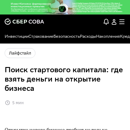
Инвестиции
Страхование
Безопасность
Расходы
Накопления
Кред
Лайфстайл
Поиск стартового капитала: где
взять деньги на открытие
бизнеса
5 мин
Открытие нового бизнеса требует не только