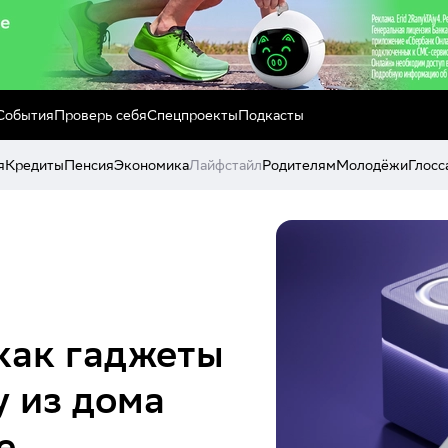
События
Проверь себя
Спецпроекты
Подкасты
я
Кредиты
Пенсия
Экономика
Лайфстайл
Родителям
Молодёжи
Глосс
как гаджеты
у из дома
е