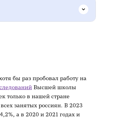
вильный свет
жно побыть в темноте
елегировать
отя бы раз пробовал работу на
ручки. Записи будущего
сследований
Высшей школы
ек только в нашей стране
 всех занятых россиян. В 2023
4,2%, а в 2020 и 2021 годах и