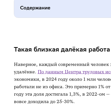
Содержание
Такая близкая далёкая работа
Умная лампа. Почему важен пра
Такая близкая далёкая работа
Автоматические шторы. Когда ва
Виртуальный ассистент. Лучше д
Наверное, каждый современный человек х
Электронные планшеты и умные 
удалёнке.
По данным Центра трудовых и
экономики, в 2024 году около 1 млн челов
Дополнительная помощь
работали не из офиса. Это примерно 1% от
году эта доля достигала 1,3%, в 2022-ом — 
вовсе доходила до 25-30%.