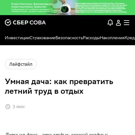
Инвестиции
Страхование
Безопасность
Расходы
Накопления
Кред
Лайфстайл
Умная дача: как превратить
летний труд в отдых
3 мин
Лето на даче – это отдых, свежий воздух и